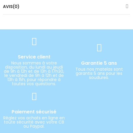
AVIS(0)
Service client
Garantie 5 ans
Nous sommes à votre
disposition, du lundi au jeudi
Tous nos matelas sont
de 9h à 12h et de 13h à 17h30,
garantis 5 ans pour les
le vendredi de 9h à 12h et de
soudures.
13h à 15h, pour répondre à
toutes vos questions.
Paiement sécurisé
Réglez vos achats en ligne en
toute sécurité avec votre CB
ou Paypal.