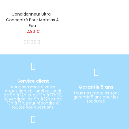
Conditionneur Ultra-
Concentré Pour Matelas À
Eau
12,90 €
Service client
Garantie 5 ans
Nous sommes à votre
disposition, du lundi au jeudi
Tous nos matelas sont
de 9h à 12h et de 13h à 17h30,
garantis 5 ans pour les
le vendredi de 9h à 12h et de
soudures.
13h à 15h, pour répondre à
toutes vos questions.